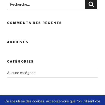
Recherche
Reche
pour
:
COMMENTAIRES RÉCENTS
ARCHIVES
CATÉGORIES
Aucune catégorie
Ce site utilise des cookies, acceptez-vous que l'on utilisent vos