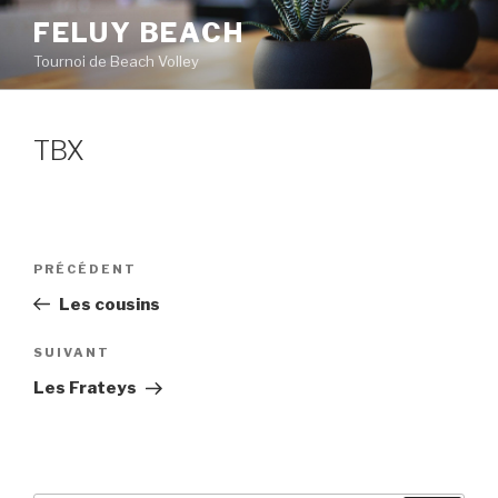
Aller
FELUY BEACH
au
Tournoi de Beach Volley
contenu
principal
TBX
Navigation
PRÉCÉDENT
Article
de
précédent
Les cousins
l’article
SUIVANT
Article
suivant
Les Frateys