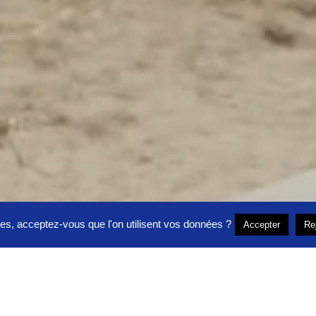
ies, acceptez-vous que l'on utilisent vos données ?
Accepter
Re
S PRATIQUES
AFTERWORK
SPONSORING
ALBUM