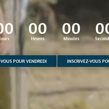
00
00
00
0
Jours
Heures
Minutes
Secon
Z-VOUS POUR VENDREDI
INSCRIVEZ-VOUS PO