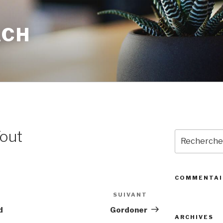
ACH
Tout
Recherche
pour
:
COMMENTAI
SUIVANT
Article
suivant
d
Gordoner
ARCHIVES