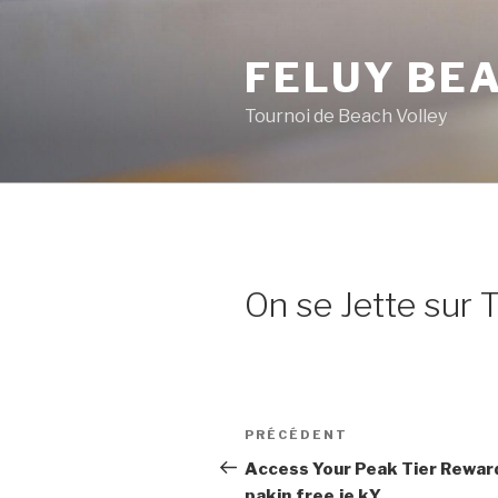
Aller
au
FELUY BE
contenu
principal
Tournoi de Beach Volley
On se Jette sur 
Navigation
PRÉCÉDENT
Article
de
précédent
Access Your Peak Tier Rewar
pakin.free.je kY