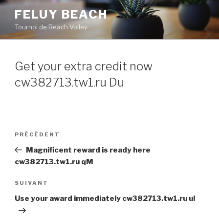
Aller
FELUY BEACH
au
Tournoi de Beach Volley
contenu
principal
Get your extra credit now
cw382713.tw1.ru Du
Navigation
PRÉCÉDENT
Article
de
précédent
Magnificent reward is ready here
l’article
cw382713.tw1.ru qM
SUIVANT
Article
suivant
Use your award immediately cw382713.tw1.ru uI